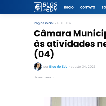
INÍCIO
CONTATO
S
Página inicial
POLÍTICA
Câmara Municip
às atividades n
(04)
por
Blog do Edy
•
agosto 04, 2025
clever-core-ads