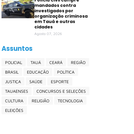
Polícia Civil cumpre
mandados contra
investigados por
organização criminosa
em Tauá e outras
cidades
Agosto 07, 2026
Assuntos
POLICIAL
TAUÁ
CEARÁ
REGIÃO
BRASIL
EDUCAÇÃO
POLÍTICA
JUSTIÇA
SAÚDE
ESPORTE
TAUAENSES
CONCURSOS E SELEÇÕES
CULTURA
RELIGIÃO
TECNOLOGIA
ELEIÇÕES