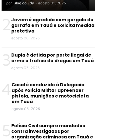
por
Blog do Edy
•
agosto 01, 2026
2
Jovem é agredida com gargalo de
garrafa em Tauá e solicita medida
protetiva
agosto 06, 2026
3
Dupla é detida por porte ilegal de
arma e tráfico de drogas em Tauá
agosto 03, 2026
4
Casal é conduzido à Delegacia
após Polícia Militar apreender
pistola, munições e motocicleta
em Tauá
agosto 06, 2026
5
Polícia Civil cumpre mandados
contra investigados por
organização criminosa em Tauá e