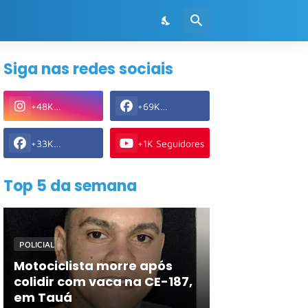
Siga nas redes sociais
+48K
+69K
Seguidores
Seguidores
+33K
+1K Seguidores
Seguidores
Top 5 da semana
POLICIAL
Motociclista morre após
colidir com vaca na CE-187,
em Tauá