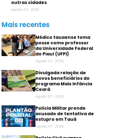
outras cidades
agosto 07, 2026
Mais recentes
Médico tauaense toma
posse como professor
da Universidade Federal
do Piauí (UFPI)
Agosto 07, 2026
Divulgada relação de
novos beneficiários do
programa Mais Infância
Ceará
Agosto 07, 2026
Polícia Militar prende
acusado de tentativa de
estupro em Tauá
Agosto 07, 2026