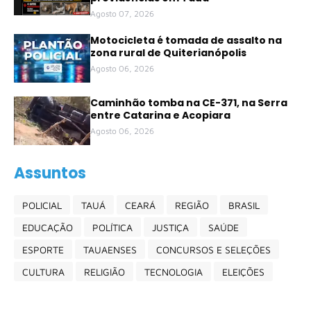
Agosto 07, 2026
Motocicleta é tomada de assalto na
zona rural de Quiterianópolis
Agosto 06, 2026
Caminhão tomba na CE-371, na Serra
entre Catarina e Acopiara
Agosto 06, 2026
Assuntos
POLICIAL
TAUÁ
CEARÁ
REGIÃO
BRASIL
EDUCAÇÃO
POLÍTICA
JUSTIÇA
SAÚDE
ESPORTE
TAUAENSES
CONCURSOS E SELEÇÕES
CULTURA
RELIGIÃO
TECNOLOGIA
ELEIÇÕES