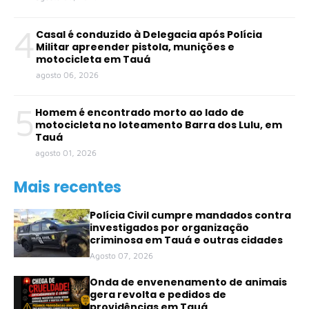
4
Casal é conduzido à Delegacia após Polícia
Militar apreender pistola, munições e
motocicleta em Tauá
agosto 06, 2026
5
Homem é encontrado morto ao lado de
motocicleta no loteamento Barra dos Lulu, em
Tauá
agosto 01, 2026
Mais recentes
Polícia Civil cumpre mandados contra
investigados por organização
criminosa em Tauá e outras cidades
Agosto 07, 2026
Onda de envenenamento de animais
gera revolta e pedidos de
providências em Tauá