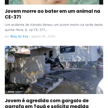
Jovem morre ao bater em um animal na
CE-371
Um acidente de trânsito deixou um jovem morto na tarde desta
quinta-feira, 6, na CE-371,…
por
Blog do Edy
•
agosto 06, 2026
Jovem é agredida com gargalo de
garrafa em Tauá e solicita medida