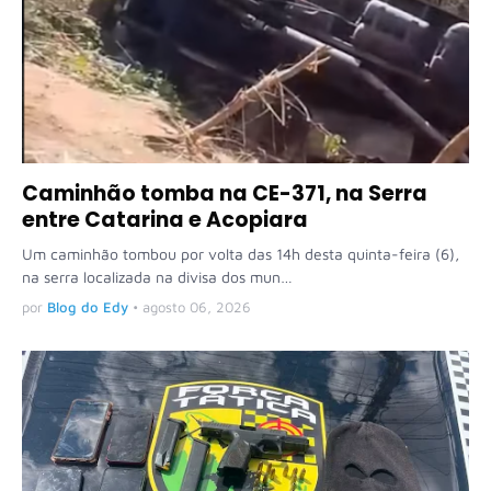
Caminhão tomba na CE-371, na Serra
entre Catarina e Acopiara
Um caminhão tombou por volta das 14h desta quinta-feira (6),
na serra localizada na divisa dos mun…
por
Blog do Edy
•
agosto 06, 2026