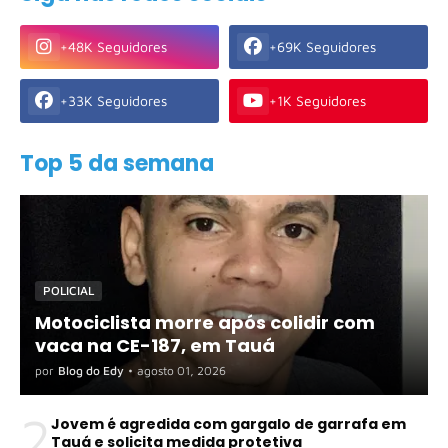
+48K Seguidores
+69K Seguidores
+33K Seguidores
+1K Seguidores
Top 5 da semana
POLICIAL
Motociclista morre após colidir com
vaca na CE-187, em Tauá
por
Blog do Edy
•
agosto 01, 2026
2
Jovem é agredida com gargalo de garrafa em
Tauá e solicita medida protetiva