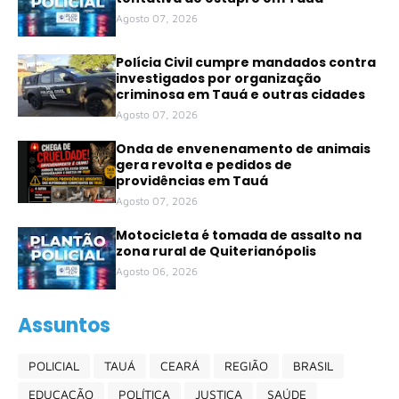
Agosto 07, 2026
Polícia Civil cumpre mandados contra
investigados por organização
criminosa em Tauá e outras cidades
Agosto 07, 2026
Onda de envenenamento de animais
gera revolta e pedidos de
providências em Tauá
Agosto 07, 2026
Motocicleta é tomada de assalto na
zona rural de Quiterianópolis
Agosto 06, 2026
Assuntos
POLICIAL
TAUÁ
CEARÁ
REGIÃO
BRASIL
EDUCAÇÃO
POLÍTICA
JUSTIÇA
SAÚDE