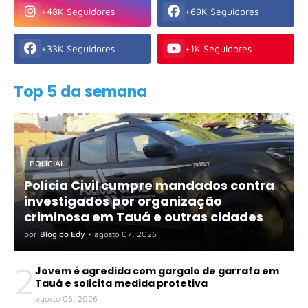
+48K Seguidores
+69K Seguidores
+33K Seguidores
+1K Seguidores
Top 5 da semana
POLICIAL
Polícia Civil cumpre mandados contra
investigados por organização
criminosa em Tauá e outras cidades
por
Blog do Edy
•
agosto 07, 2026
2
Jovem é agredida com gargalo de garrafa em
Tauá e solicita medida protetiva
agosto 06, 2026