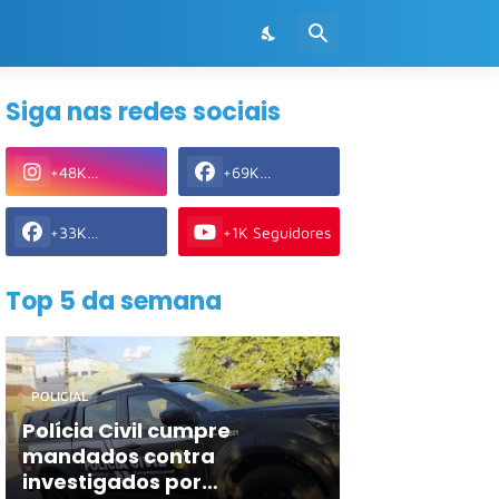
Siga nas redes sociais
+48K
+69K
Seguidores
Seguidores
+33K
+1K Seguidores
Seguidores
Top 5 da semana
POLICIAL
Polícia Civil cumpre
mandados contra
investigados por