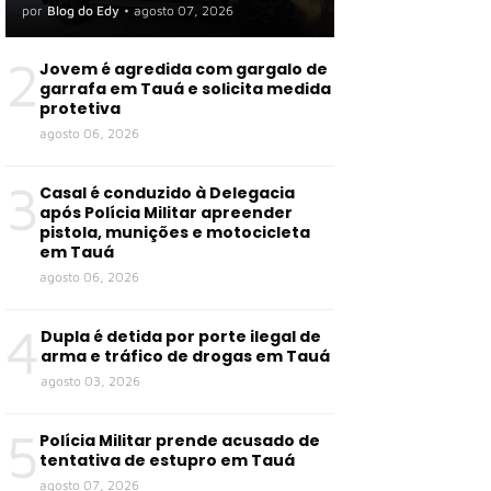
organização criminosa em
por
Blog do Edy
•
agosto 07, 2026
Tauá e outras cidades
2
Jovem é agredida com gargalo de
garrafa em Tauá e solicita medida
protetiva
agosto 06, 2026
3
Casal é conduzido à Delegacia
após Polícia Militar apreender
pistola, munições e motocicleta
em Tauá
agosto 06, 2026
4
Dupla é detida por porte ilegal de
arma e tráfico de drogas em Tauá
agosto 03, 2026
5
Polícia Militar prende acusado de
tentativa de estupro em Tauá
agosto 07, 2026