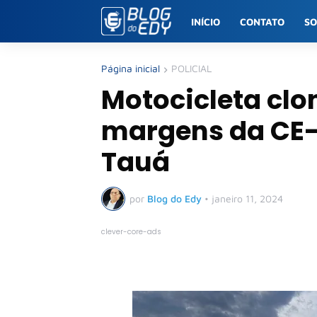
INÍCIO
CONTATO
S
Página inicial
POLICIAL
Motocicleta cl
margens da CE-
Tauá
por
Blog do Edy
•
janeiro 11, 2024
clever-core-ads