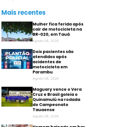
Mais recentes
Mulher fica ferida após
cair de motocicleta na
BR-020, em Tauá
Agosto 08, 2026
Dois pacientes são
atendidos após
acidentes de
motocicleta em
Parambu
Agosto 08, 2026
Maguary vence o Vera
Cruz e Brasil goleia o
Quinamuiú na rodada
do Campeonato
Tauaense
Agosto 08, 2026