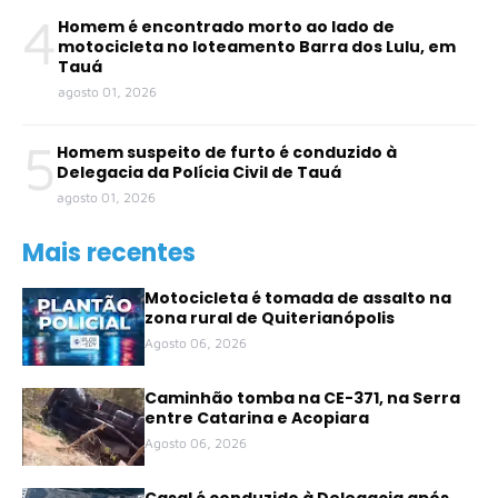
4
Homem é encontrado morto ao lado de
motocicleta no loteamento Barra dos Lulu, em
Tauá
agosto 01, 2026
5
Homem suspeito de furto é conduzido à
Delegacia da Polícia Civil de Tauá
agosto 01, 2026
Mais recentes
Motocicleta é tomada de assalto na
zona rural de Quiterianópolis
Agosto 06, 2026
Caminhão tomba na CE-371, na Serra
entre Catarina e Acopiara
Agosto 06, 2026
Casal é conduzido à Delegacia após