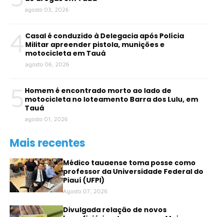
agosto 03, 2026
4
Casal é conduzido à Delegacia após Polícia
Militar apreender pistola, munições e
motocicleta em Tauá
agosto 06, 2026
5
Homem é encontrado morto ao lado de
motocicleta no loteamento Barra dos Lulu, em
Tauá
agosto 01, 2026
Mais recentes
Médico tauaense toma posse como
professor da Universidade Federal do
Piauí (UFPI)
Agosto 07, 2026
Divulgada relação de novos