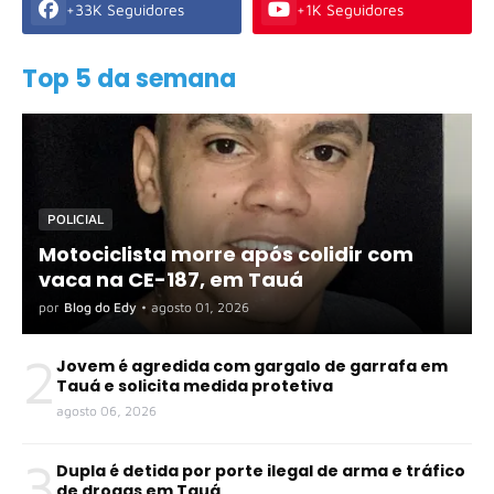
+33K Seguidores
+1K Seguidores
Top 5 da semana
POLICIAL
Motociclista morre após colidir com
vaca na CE-187, em Tauá
por
Blog do Edy
•
agosto 01, 2026
2
Jovem é agredida com gargalo de garrafa em
Tauá e solicita medida protetiva
agosto 06, 2026
3
Dupla é detida por porte ilegal de arma e tráfico
de drogas em Tauá