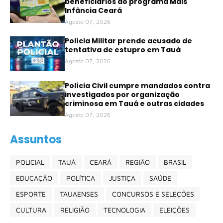
beneficiários do programa Mais
Infância Ceará
Agosto 07, 2026
Polícia Militar prende acusado de
tentativa de estupro em Tauá
Agosto 07, 2026
Polícia Civil cumpre mandados contra
investigados por organização
criminosa em Tauá e outras cidades
Agosto 07, 2026
Assuntos
POLICIAL
TAUÁ
CEARÁ
REGIÃO
BRASIL
EDUCAÇÃO
POLÍTICA
JUSTIÇA
SAÚDE
ESPORTE
TAUAENSES
CONCURSOS E SELEÇÕES
CULTURA
RELIGIÃO
TECNOLOGIA
ELEIÇÕES