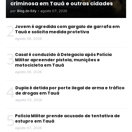
criminosa em Tauá e outras cidades
por
Blog do Edy
•
agosto 07, 2026
2
Jovem é agredida com gargalo de garrafa em
Tauá e solicita medida protetiva
agosto 06, 2026
3
Casal é conduzido à Delegacia após Polícia
Militar apreender pistola, munições e
motocicleta em Tauá
agosto 06, 2026
4
Dupla é detida por porte ilegal de arma e tráfico
de drogas em Tauá
agosto 03, 2026
5
Polícia Militar prende acusado de tentativa de
estupro em Tauá
agosto 07, 2026