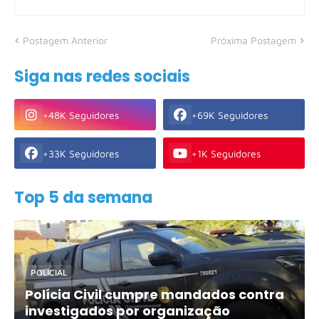
Postagem Anterior
Próxima Postagem
Siga nas redes sociais
+48K Seguidores
+69K Seguidores
+33K Seguidores
+1K Seguidores
Top 5 da semana
POLICIAL
Polícia Civil cumpre mandados contra
investigados por organização