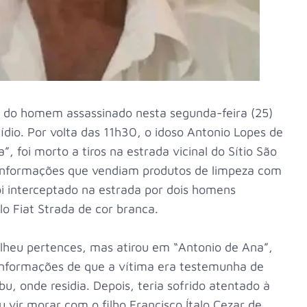
o do homem assassinado nesta segunda-feira (25)
ídio. Por volta das 11h30, o idoso Antonio Lopes de
, foi morto a tiros na estrada vicinal do Sítio São
o. Informações que vendiam produtos de limpeza com
oi interceptado na estrada por dois homens
 Fiat Strada de cor branca.
olheu pertences, mas atirou em “Antonio de Ana”,
 informações de que a vítima era testemunha de
 onde residia. Depois, teria sofrido atentado à
 vir morar com o filho Francisco Ítalo Cezar de