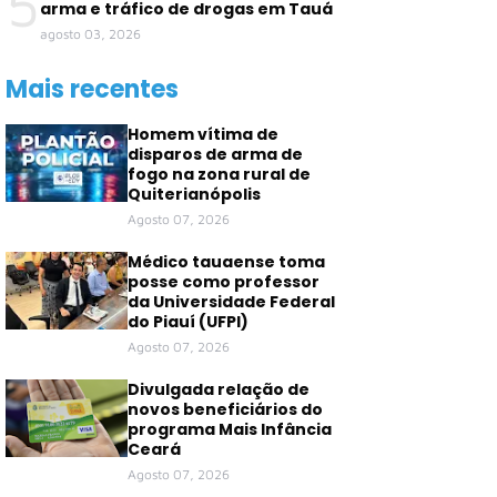
5
arma e tráfico de drogas em Tauá
agosto 03, 2026
Mais recentes
Homem vítima de
disparos de arma de
fogo na zona rural de
Quiterianópolis
Agosto 07, 2026
Médico tauaense toma
posse como professor
da Universidade Federal
do Piauí (UFPI)
Agosto 07, 2026
Divulgada relação de
novos beneficiários do
programa Mais Infância
Ceará
Agosto 07, 2026