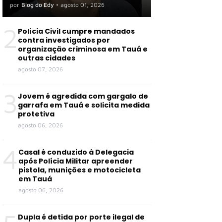
por
Blog do Edy
•
agosto 01, 2026
2
Polícia Civil cumpre mandados
contra investigados por
organização criminosa em Tauá e
outras cidades
agosto 07, 2026
3
Jovem é agredida com gargalo de
garrafa em Tauá e solicita medida
protetiva
agosto 06, 2026
4
Casal é conduzido à Delegacia
após Polícia Militar apreender
pistola, munições e motocicleta
em Tauá
agosto 06, 2026
Dupla é detida por porte ilegal de