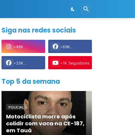
Siga nas redes sociais
+48K
+69K
Seguidores
Seguidores
+33K
+1K Seguidores
Seguidores
Top 5 da semana
POLICIAL
Motociclista morre após
colidir com vaca na CE-187,
em Tauá