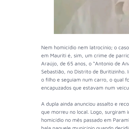
Nem homicídio nem latrocínio; o cas
em Mauriti é, sim, um crime de parric
Araújo, de 65 anos, o “Antonio de Ana”
Sebastião, no Distrito de Buritizinh
o filho e seguiam num carro, o qual f
encapuzados que estavam num veículo
A dupla ainda anunciou assalto e rec
que morreu no local. Logo, surgiram
homicídio no mês passado em Parambu,
bala naquele município quando decidiu