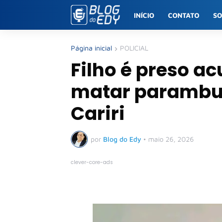
INÍCIO
CONTATO
S
Página inicial
POLICIAL
Filho é preso 
matar parambue
Cariri
por
Blog do Edy
•
maio 26, 2026
clever-core-ads