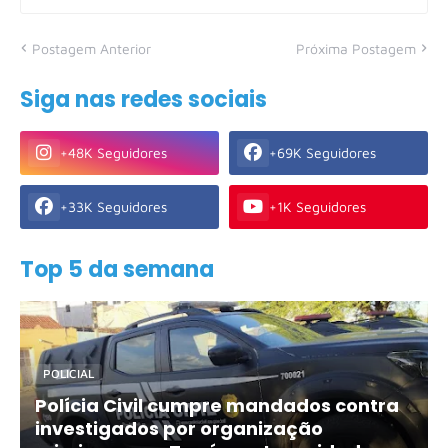
Postagem Anterior
Próxima Postagem
Siga nas redes sociais
+48K Seguidores
+69K Seguidores
+33K Seguidores
+1K Seguidores
Top 5 da semana
POLICIAL
Polícia Civil cumpre mandados contra
investigados por organização