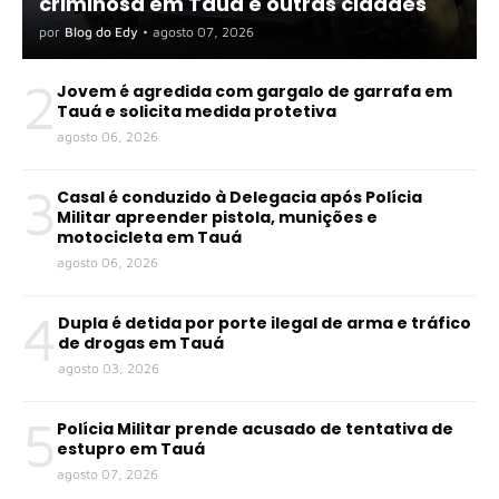
criminosa em Tauá e outras cidades
por
Blog do Edy
•
agosto 07, 2026
2
Jovem é agredida com gargalo de garrafa em
Tauá e solicita medida protetiva
agosto 06, 2026
3
Casal é conduzido à Delegacia após Polícia
Militar apreender pistola, munições e
motocicleta em Tauá
agosto 06, 2026
4
Dupla é detida por porte ilegal de arma e tráfico
de drogas em Tauá
agosto 03, 2026
5
Polícia Militar prende acusado de tentativa de
estupro em Tauá
agosto 07, 2026