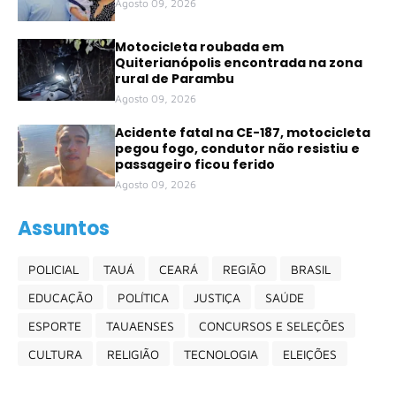
Agosto 09, 2026
Motocicleta roubada em
Quiterianópolis encontrada na zona
rural de Parambu
Agosto 09, 2026
Acidente fatal na CE-187, motocicleta
pegou fogo, condutor não resistiu e
passageiro ficou ferido
Agosto 09, 2026
Assuntos
POLICIAL
TAUÁ
CEARÁ
REGIÃO
BRASIL
EDUCAÇÃO
POLÍTICA
JUSTIÇA
SAÚDE
ESPORTE
TAUAENSES
CONCURSOS E SELEÇÕES
CULTURA
RELIGIÃO
TECNOLOGIA
ELEIÇÕES