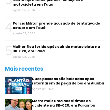
Militar apreender pistola, munições e
motocicleta em Tauá
agosto 06, 2026
4
Polícia Militar prende acusado de tentativa de
estupro em Tauá
agosto 07, 2026
5
Mulher fica ferida após cair de motocicleta na
BR-020, em Tauá
agosto 08, 2026
Mais recentes
Duas pessoas são baleadas após
retornarem de pega de boi em Aiuaba
Agosto 09, 2026
Morre mais uma das vítimas de
acidente na BR-020, em Parambu