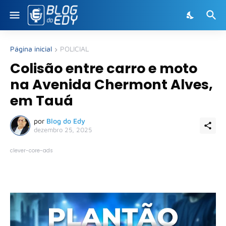
Página inicial
POLICIAL
Colisão entre carro e moto
na Avenida Chermont Alves,
em Tauá
por
Blog do Edy
dezembro 25, 2025
clever-core-ads