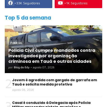
+33K Seguidores
+1K Seguidores
Top 5 da semana
POLICIAL
Polícia Civil cumpre mandados contra
investigados por organização
criminosa em Tauá e outras cidades
por
Blog do Edy
•
agosto 07, 2026
2
Jovem é agredida com gargalo de garrafa em
Tauá e solicita medida protetiva
agosto 06, 2026
3
Casal é conduzido à Delegacia após Polícia