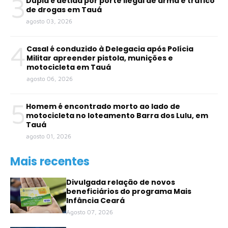
3
Dupla é detida por porte ilegal de arma e tráfico
de drogas em Tauá
agosto 03, 2026
4
Casal é conduzido à Delegacia após Polícia
Militar apreender pistola, munições e
motocicleta em Tauá
agosto 06, 2026
5
Homem é encontrado morto ao lado de
motocicleta no loteamento Barra dos Lulu, em
Tauá
agosto 01, 2026
Mais recentes
Divulgada relação de novos
beneficiários do programa Mais
Infância Ceará
Agosto 07, 2026