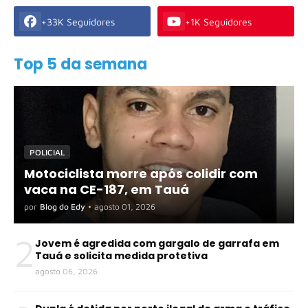
+33K Seguidores
+1K Seguidores
Top 5 da semana
POLICIAL
Motociclista morre após colidir com
vaca na CE-187, em Tauá
por
Blog do Edy
•
agosto 01, 2026
2
Jovem é agredida com gargalo de garrafa em
Tauá e solicita medida protetiva
agosto 06, 2026