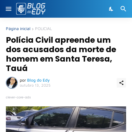
Página inicial
POLICIAL
Polícia Civil apreende um
dos acusados da morte de
homem em Santa Teresa,
Tauá
por
Blog do Edy
outubro 13, 2025
clever-core-ads