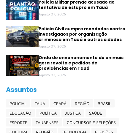
Polícia Militar prende acusado de
tentativa de estupro em Tauá
Agosto 07, 2026
Polícia Civil cumpre mandados contra
investigados por organização
criminosa em Tauá e outras cidades
Agosto 07, 2026
Onda de envenenamento de animais
gera revolta e pedidos de
providências em Tauá
Agosto 07, 2026
Assuntos
POLICIAL
TAUÁ
CEARÁ
REGIÃO
BRASIL
EDUCAÇÃO
POLÍTICA
JUSTIÇA
SAÚDE
ESPORTE
TAUAENSES
CONCURSOS E SELEÇÕES
CULTURA
RELIGIÃO
TECNOLOGIA
ELEIÇÕES