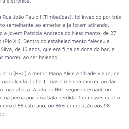
ra eletrônica.
 Rua João Paulo I (Timbaúbas), foi invadido por três
 semelhante ao anterior e já foram atirando.
o a jovem Patrícia Andrade do Nascimento, de 27
o (Pio XII). Dentro do estabelecimento faleceu a
Silva, de 15 anos, que era filha da dona do bar, a
ar morreu ao ser baleado.
 Cariri (HRC) a menor Maria Alice Andrade Vieira, de
eu na calçada do bar), mas a menina morreu ao dar
iro na cabeça. Ainda no HRC segue internado um
do na perna por uma bala perdida. Com esses quatro
embro e 55 este ano, ou 56% em relação aos 98
do.