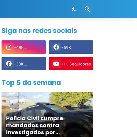
Siga nas redes sociais
+48K
+69K
Seguidores
Seguidores
+33K
+1K Seguidores
Seguidores
Top 5 da semana
POLICIAL
Polícia Civil cumpre
mandados contra
investigados por