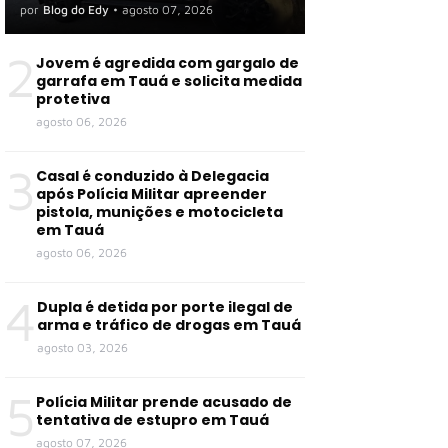
organização criminosa em
por
Blog do Edy
•
agosto 07, 2026
Tauá e outras cidades
2
Jovem é agredida com gargalo de
garrafa em Tauá e solicita medida
protetiva
agosto 06, 2026
3
Casal é conduzido à Delegacia
após Polícia Militar apreender
pistola, munições e motocicleta
em Tauá
agosto 06, 2026
4
Dupla é detida por porte ilegal de
arma e tráfico de drogas em Tauá
agosto 03, 2026
5
Polícia Militar prende acusado de
tentativa de estupro em Tauá
agosto 07, 2026