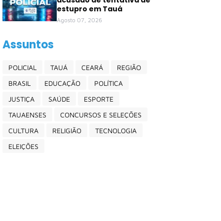
acusado de tentativa de
estupro em Tauá
Agosto 07, 2026
Assuntos
POLICIAL
TAUÁ
CEARÁ
REGIÃO
BRASIL
EDUCAÇÃO
POLÍTICA
JUSTIÇA
SAÚDE
ESPORTE
TAUAENSES
CONCURSOS E SELEÇÕES
CULTURA
RELIGIÃO
TECNOLOGIA
ELEIÇÕES