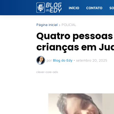
INÍCIO
CONTATO
S
Página inicial
POLICIAL
Quatro pessoas
crianças em Ju
por
Blog do Edy
•
setembro 20, 2025
clever-core-ads