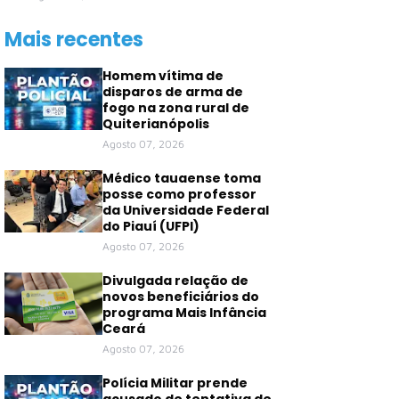
Mais recentes
Homem vítima de
disparos de arma de
fogo na zona rural de
Quiterianópolis
Agosto 07, 2026
Médico tauaense toma
posse como professor
da Universidade Federal
do Piauí (UFPI)
Agosto 07, 2026
Divulgada relação de
novos beneficiários do
programa Mais Infância
Ceará
Agosto 07, 2026
Polícia Militar prende