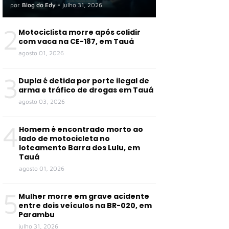
por
Blog do Edy
•
julho 31, 2026
2
Motociclista morre após colidir
com vaca na CE-187, em Tauá
agosto 01, 2026
3
Dupla é detida por porte ilegal de
arma e tráfico de drogas em Tauá
agosto 03, 2026
4
Homem é encontrado morto ao
lado de motocicleta no
loteamento Barra dos Lulu, em
Tauá
agosto 01, 2026
5
Mulher morre em grave acidente
entre dois veículos na BR-020, em
Parambu
julho 31, 2026