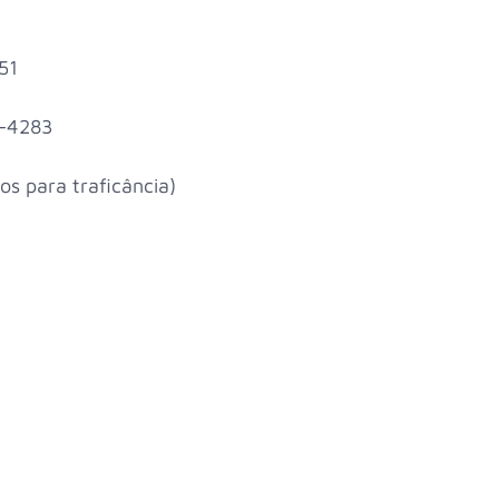
51
P-4283
os para traficância)