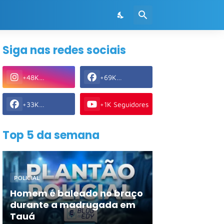
Siga nas redes sociais
+48K
+69K
Seguidores
Seguidores
+33K
+1K Seguidores
Seguidores
Top 5 da semana
POLICIAL
Homem é baleado no braço
durante a madrugada em
Tauá