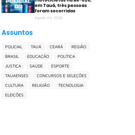
motocicletas na BR-020,
em Tauá, três pessoas
foram socorridas
Agosto 04, 2026
Assuntos
POLICIAL
TAUÁ
CEARÁ
REGIÃO
BRASIL
EDUCAÇÃO
POLÍTICA
JUSTIÇA
SAÚDE
ESPORTE
TAUAENSES
CONCURSOS E SELEÇÕES
CULTURA
RELIGIÃO
TECNOLOGIA
ELEIÇÕES