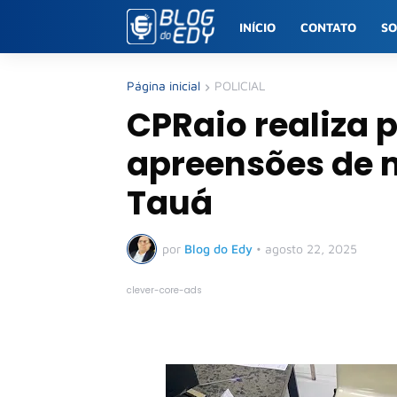
INÍCIO
CONTATO
S
Página inicial
POLICIAL
CPRaio realiza p
apreensões de m
Tauá
por
Blog do Edy
•
agosto 22, 2025
clever-core-ads