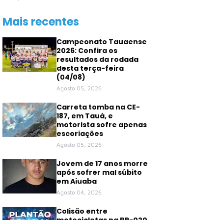
Mais recentes
Campeonato Tauaense
2026: Confira os
resultados da rodada
desta terça-feira
(04/08)
Agosto 05, 2026
Carreta tomba na CE-
187, em Tauá, e
motorista sofre apenas
escoriações
Agosto 05, 2026
Jovem de 17 anos morre
após sofrer mal súbito
em Aiuaba
Agosto 04, 2026
Colisão entre