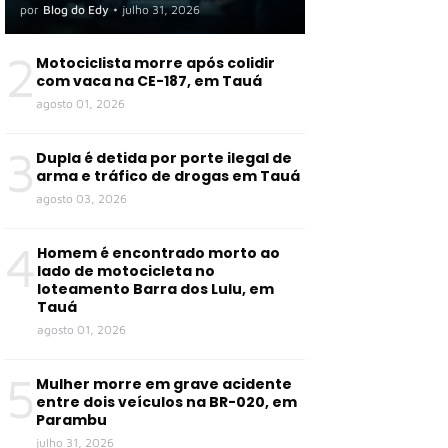
por
Blog do Edy
•
julho 31, 2026
2
Motociclista morre após colidir
com vaca na CE-187, em Tauá
agosto 01, 2026
3
Dupla é detida por porte ilegal de
arma e tráfico de drogas em Tauá
agosto 03, 2026
4
Homem é encontrado morto ao
lado de motocicleta no
loteamento Barra dos Lulu, em
Tauá
agosto 01, 2026
5
Mulher morre em grave acidente
entre dois veículos na BR-020, em
Parambu
julho 31, 2026