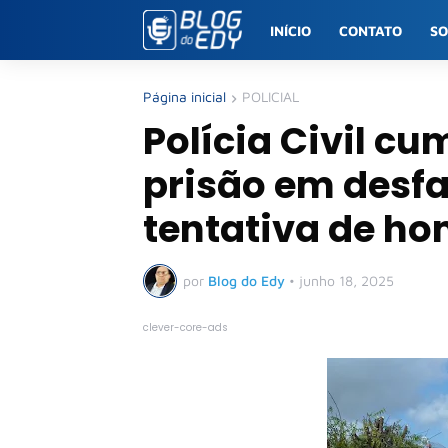
INÍCIO
CONTATO
S
Página inicial
POLICIAL
Polícia Civil 
prisão em desf
tentativa de ho
por
Blog do Edy
•
junho 18, 2025
clever-core-ads