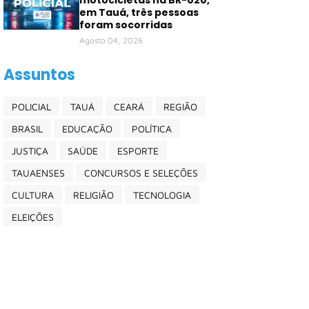
motocicletas na BR-020,
em Tauá, três pessoas
foram socorridas
Agosto 04, 2026
Assuntos
POLICIAL
TAUÁ
CEARÁ
REGIÃO
BRASIL
EDUCAÇÃO
POLÍTICA
JUSTIÇA
SAÚDE
ESPORTE
TAUAENSES
CONCURSOS E SELEÇÕES
CULTURA
RELIGIÃO
TECNOLOGIA
ELEIÇÕES