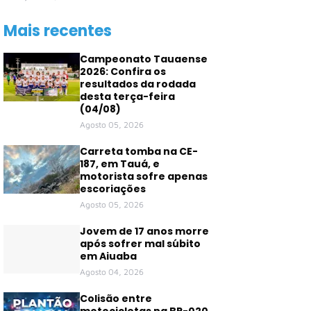
Mais recentes
Campeonato Tauaense
2026: Confira os
resultados da rodada
desta terça-feira
(04/08)
Agosto 05, 2026
Carreta tomba na CE-
187, em Tauá, e
motorista sofre apenas
escoriações
Agosto 05, 2026
Jovem de 17 anos morre
após sofrer mal súbito
em Aiuaba
Agosto 04, 2026
Colisão entre