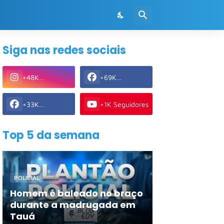
Siga nas redes sociais
+48K
+69K
Seguidores
Seguidores
+33K
+1K Seguidores
Seguidores
Top 5 da semana
POLICIAL
Homem é baleado no braço
durante a madrugada em
Tauá