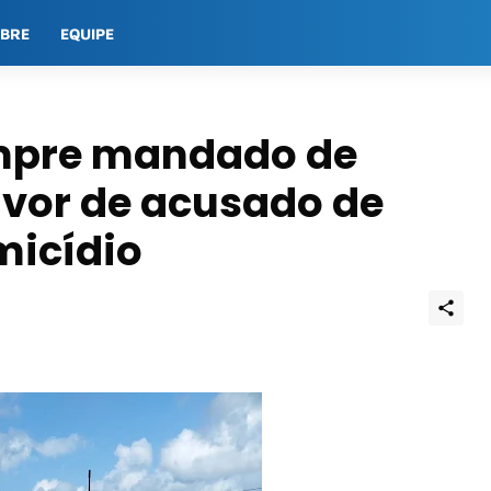
OBRE
EQUIPE
cumpre mandado de
avor de acusado de
micídio