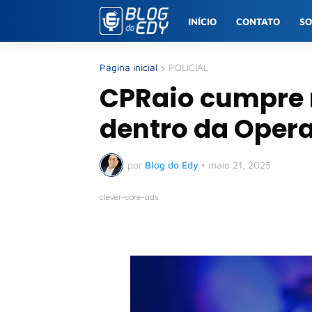
INÍCIO
CONTATO
S
Página inicial
POLICIAL
CPRaio cumpre 
dentro da Oper
por
Blog do Edy
•
maio 21, 2025
clever-core-ads