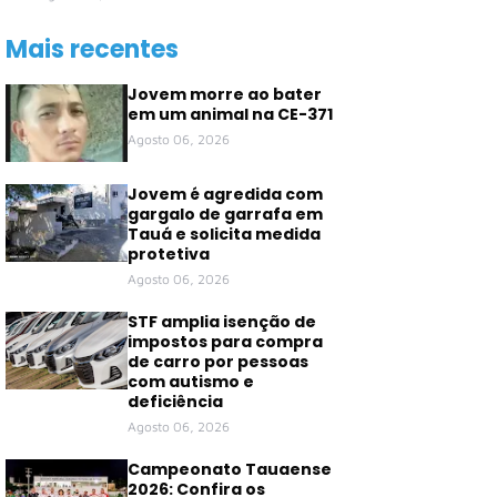
Mais recentes
Jovem morre ao bater
em um animal na CE-371
Agosto 06, 2026
Jovem é agredida com
gargalo de garrafa em
Tauá e solicita medida
protetiva
Agosto 06, 2026
STF amplia isenção de
impostos para compra
de carro por pessoas
com autismo e
deficiência
Agosto 06, 2026
Campeonato Tauaense
2026: Confira os