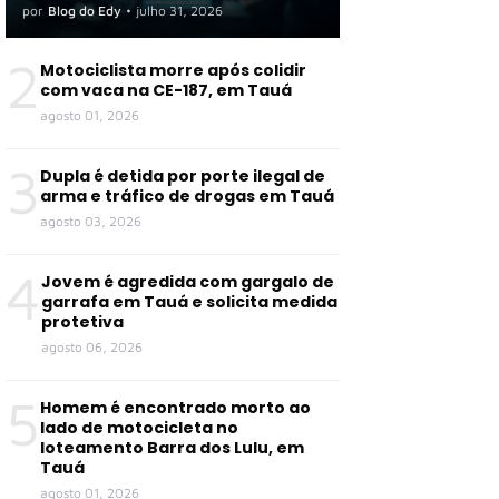
por
Blog do Edy
•
julho 31, 2026
2
Motociclista morre após colidir
com vaca na CE-187, em Tauá
agosto 01, 2026
3
Dupla é detida por porte ilegal de
arma e tráfico de drogas em Tauá
agosto 03, 2026
4
Jovem é agredida com gargalo de
garrafa em Tauá e solicita medida
protetiva
agosto 06, 2026
5
Homem é encontrado morto ao
lado de motocicleta no
loteamento Barra dos Lulu, em
Tauá
agosto 01, 2026