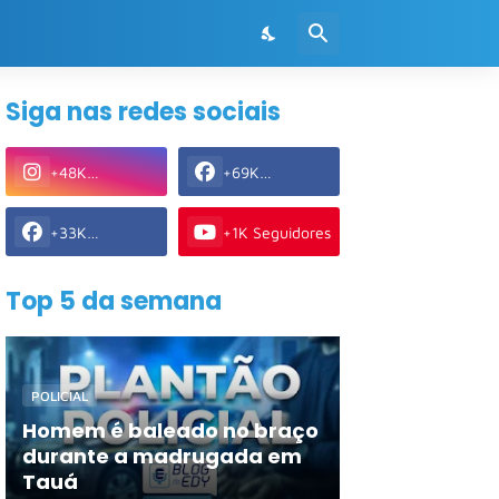
Siga nas redes sociais
+48K
+69K
Seguidores
Seguidores
+33K
+1K Seguidores
Seguidores
Top 5 da semana
POLICIAL
Homem é baleado no braço
durante a madrugada em
Tauá