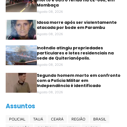
Mombaça
Agosto 08, 2026
Idosa morre após ser violentamente
atacada por bode em Parambu
Agosto 08, 2026
Incêndio atingiu propriedades
particulares e lotes residenciais na
sede de Quiterianópolis.
Agosto 08, 2026
Segundo homem morto em confronto
com a Polícia Militar em
Independência é identificado
Agosto 08, 2026
Assuntos
POLICIAL
TAUÁ
CEARÁ
REGIÃO
BRASIL