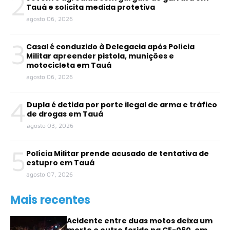
2
Tauá e solicita medida protetiva
agosto 06, 2026
3
Casal é conduzido à Delegacia após Polícia
Militar apreender pistola, munições e
motocicleta em Tauá
agosto 06, 2026
4
Dupla é detida por porte ilegal de arma e tráfico
de drogas em Tauá
agosto 03, 2026
5
Polícia Militar prende acusado de tentativa de
estupro em Tauá
agosto 07, 2026
Mais recentes
Acidente entre duas motos deixa um
morto e outro ferido na CE-060, em