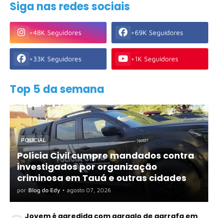
Siga nas redes sociais
+48K Seguidores
+69K Seguidores
+33K Seguidores
+1K Seguidores
Top 5 da semana
POLICIAL
Polícia Civil cumpre mandados contra
investigados por organização
criminosa em Tauá e outras cidades
por
Blog do Edy
•
agosto 07, 2026
Jovem é agredida com gargalo de garrafa em