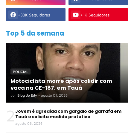
+33K Seguidores
+1K Seguidores
Top 5 da semana
POLICIAL
Motociclista morre após colidir com
vaca na CE-187, em Tauá
por
Blog do Edy
•
agosto 01, 2026
2
Jovem é agredida com gargalo de garrafa em
Tauá e solicita medida protetiva
agosto 06, 2026