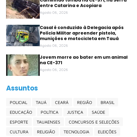
Caminhão tomba na CE-371, na Serra
entre Catarina e Acopiara
Agosto 06, 2026
Casal é conduzido à Delegacia após
Polícia Militar apreender pistola,
munições e motocicleta em Tauá
Agosto 06, 2026
Jovem morre ao bater em um animal
na CE-371
Agosto 06, 2026
Assuntos
POLICIAL
TAUÁ
CEARÁ
REGIÃO
BRASIL
EDUCAÇÃO
POLÍTICA
JUSTIÇA
SAÚDE
ESPORTE
TAUAENSES
CONCURSOS E SELEÇÕES
CULTURA
RELIGIÃO
TECNOLOGIA
ELEIÇÕES