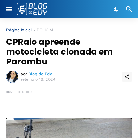
Página inicial
POLICIAL
CPRaio apreende
motocicleta clonada em
Parambu
por
Blog do Edy
setembro 18, 2024
clever-core-ads