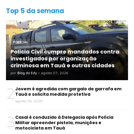
Top 5 da semana
POLICIAL
Polícia Civil cumpre mandados contra
investigados por organização
criminosa em Tauá e outras cidades
por
Blog do Edy
•
agosto 07, 2026
2
Jovem é agredida com gargalo de garrafa em
Tauá e solicita medida protetiva
agosto 06, 2026
3
Casal é conduzido à Delegacia após Polícia
Militar apreender pistola, munições e
motocicleta em Tauá