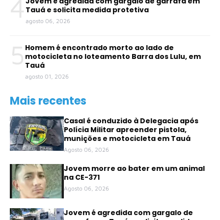
4
Jovem é agredida com gargalo de garrafa em
Tauá e solicita medida protetiva
agosto 06, 2026
5
Homem é encontrado morto ao lado de
motocicleta no loteamento Barra dos Lulu, em
Tauá
agosto 01, 2026
Mais recentes
Casal é conduzido à Delegacia após
Polícia Militar apreender pistola,
munições e motocicleta em Tauá
Agosto 06, 2026
Jovem morre ao bater em um animal
na CE-371
Agosto 06, 2026
Jovem é agredida com gargalo de