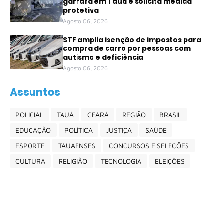
garrafa em Tauá e solicita medida
protetiva
Agosto 06, 2026
STF amplia isenção de impostos para
compra de carro por pessoas com
autismo e deficiência
Agosto 06, 2026
Assuntos
POLICIAL
TAUÁ
CEARÁ
REGIÃO
BRASIL
EDUCAÇÃO
POLÍTICA
JUSTIÇA
SAÚDE
ESPORTE
TAUAENSES
CONCURSOS E SELEÇÕES
CULTURA
RELIGIÃO
TECNOLOGIA
ELEIÇÕES