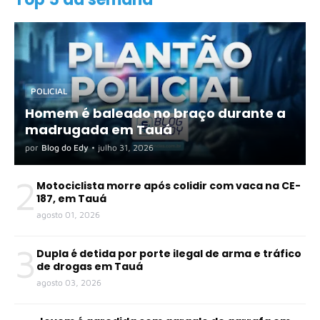
POLICIAL
Homem é baleado no braço durante a
madrugada em Tauá
por
Blog do Edy
•
julho 31, 2026
2
Motociclista morre após colidir com vaca na CE-
187, em Tauá
agosto 01, 2026
3
Dupla é detida por porte ilegal de arma e tráfico
de drogas em Tauá
agosto 03, 2026