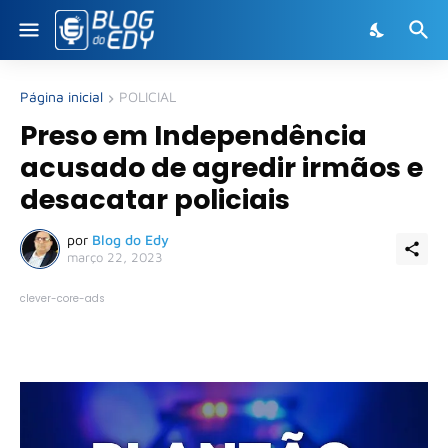
Página inicial
POLICIAL
Preso em Independência
acusado de agredir irmãos e
desacatar policiais
por
Blog do Edy
março 22, 2023
clever-core-ads