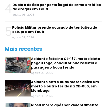
4
Dupla é detida por porte ilegal de arma e tráfico
de drogas em Tauá
agosto 03, 2026
5
Polícia Militar prende acusado de tentativa de
estupro em Tauá
agosto 07, 2026
Mais recentes
Acidente fatal na CE-187, motocicleta
pegou fogo, condutor não resistiu e
passageiro ficou ferido
Agosto 09, 2026
Acidente entre duas motos deixa um
morto e outro ferido na CE-060, em
Mombaça
Agosto 08, 2026
Idosa morre após ser violentamente