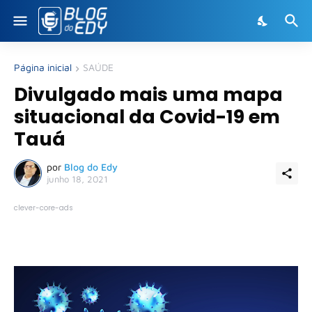
Página inicial
SAÚDE
Divulgado mais uma mapa
situacional da Covid-19 em
Tauá
por
Blog do Edy
junho 18, 2021
clever-core-ads