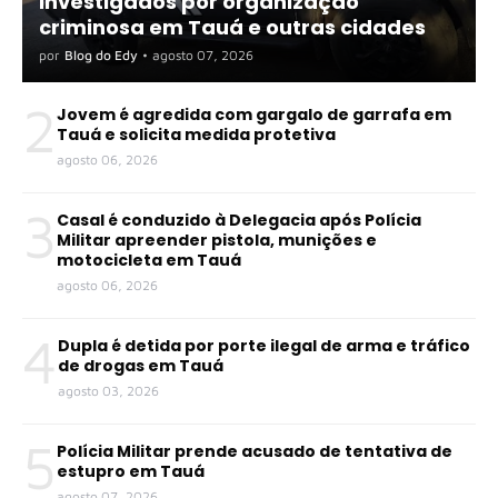
investigados por organização
criminosa em Tauá e outras cidades
por
Blog do Edy
•
agosto 07, 2026
2
Jovem é agredida com gargalo de garrafa em
Tauá e solicita medida protetiva
agosto 06, 2026
3
Casal é conduzido à Delegacia após Polícia
Militar apreender pistola, munições e
motocicleta em Tauá
agosto 06, 2026
4
Dupla é detida por porte ilegal de arma e tráfico
de drogas em Tauá
agosto 03, 2026
5
Polícia Militar prende acusado de tentativa de
estupro em Tauá
agosto 07, 2026