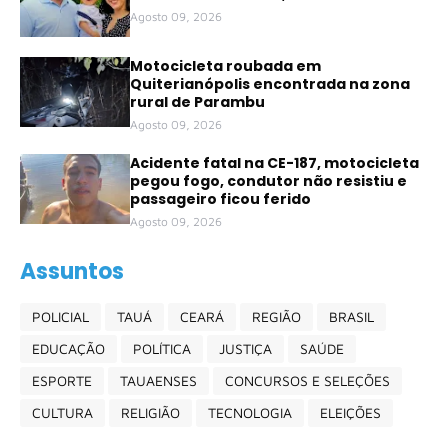
Agosto 09, 2026
Motocicleta roubada em
Quiterianópolis encontrada na zona
rural de Parambu
Agosto 09, 2026
Acidente fatal na CE-187, motocicleta
pegou fogo, condutor não resistiu e
passageiro ficou ferido
Agosto 09, 2026
Assuntos
POLICIAL
TAUÁ
CEARÁ
REGIÃO
BRASIL
EDUCAÇÃO
POLÍTICA
JUSTIÇA
SAÚDE
ESPORTE
TAUAENSES
CONCURSOS E SELEÇÕES
CULTURA
RELIGIÃO
TECNOLOGIA
ELEIÇÕES