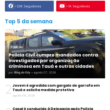
+33K Seguidores
+1K Seguidores
Top 5 da semana
POLICIAL
Polícia Civil cumpre mandados contra
investigados por organização
criminosa em Tauá e outras cidades
por
Blog do Edy
•
agosto 07, 2026
2
Jovem é agredida com gargalo de garrafa em
Tauá e solicita medida protetiva
agosto 06, 2026
Casal é conduzido à Delegacia após Polícia