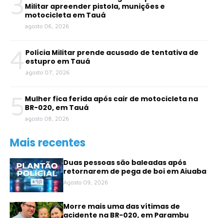
3
Militar apreender pistola, munições e
motocicleta em Tauá
agosto 06, 2026
4
Polícia Militar prende acusado de tentativa de
estupro em Tauá
agosto 07, 2026
5
Mulher fica ferida após cair de motocicleta na
BR-020, em Tauá
agosto 08, 2026
Mais recentes
Duas pessoas são baleadas após
retornarem de pega de boi em Aiuaba
Agosto 09, 2026
Morre mais uma das vítimas de
acidente na BR-020, em Parambu