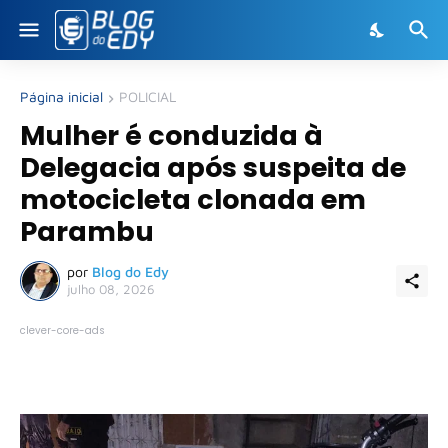
Página inicial
POLICIAL
Mulher é conduzida à
Delegacia após suspeita de
motocicleta clonada em
Parambu
por
Blog do Edy
julho 08, 2026
clever-core-ads