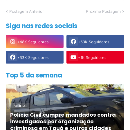
Postagem Anterior
Próxima Postagem
Siga nas redes sociais
+48K Seguidores
+69K Seguidores
+33K Seguidores
+1K Seguidores
Top 5 da semana
POLICIAL
Polícia Civil cumpre mandados contra
investigados por organização
criminosa em Tauá e outras cidades