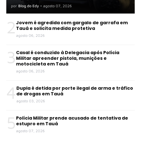
por
Blog do Edy
•
agosto 07, 2026
2
Jovem é agredida com gargalo de garrafa em
Tauá e solicita medida protetiva
agosto 06, 2026
3
Casal é conduzido à Delegacia após Polícia
Militar apreender pistola, munições e
motocicleta em Tauá
agosto 06, 2026
4
Dupla é detida por porte ilegal de arma e tráfico
de drogas em Tauá
agosto 03, 2026
5
Polícia Militar prende acusado de tentativa de
estupro em Tauá
agosto 07, 2026