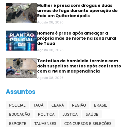
Mulher é presa com drogas e duas
armas de fogo durante operação do
Raio em Quiterianópolis
Agosto 08, 2026
Homem é preso após ameaçar a
própria mãe de morte na zona rural
de Tauá
Agosto 08, 2026
Tentativa de homicídio termina com
dois suspeitos mortos após confronto
com a PM em Independência
Agosto 08, 2026
Assuntos
POLICIAL
TAUÁ
CEARÁ
REGIÃO
BRASIL
EDUCAÇÃO
POLÍTICA
JUSTIÇA
SAÚDE
ESPORTE
TAUAENSES
CONCURSOS E SELEÇÕES