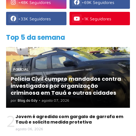
+48K Seguidores
+69K Seguidores
+33K Seguidores
+1K Seguidores
Top 5 da semana
POLICIAL
Polícia Civil cumpre mandados contra
investigados por organização
criminosa em Tauá e outras cidades
por
Blog do Edy
•
agosto 07, 2026
2
Jovem é agredida com gargalo de garrafa em
Tauá e solicita medida protetiva
agosto 06, 2026