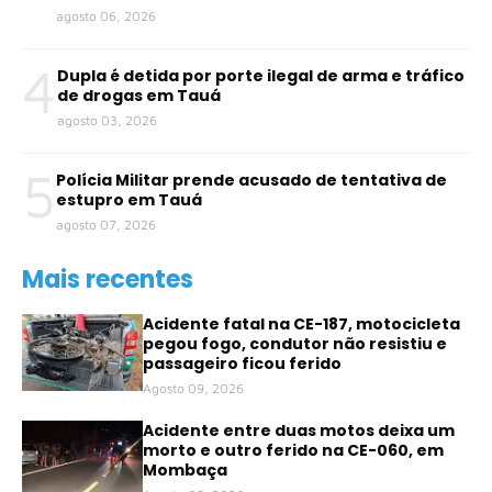
agosto 06, 2026
4
Dupla é detida por porte ilegal de arma e tráfico
de drogas em Tauá
agosto 03, 2026
5
Polícia Militar prende acusado de tentativa de
estupro em Tauá
agosto 07, 2026
Mais recentes
Acidente fatal na CE-187, motocicleta
pegou fogo, condutor não resistiu e
passageiro ficou ferido
Agosto 09, 2026
Acidente entre duas motos deixa um
morto e outro ferido na CE-060, em
Mombaça