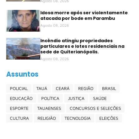
Agosto 08, 2026
Idosa morre após ser violentamente
atacada por bode em Parambu
Agosto 08, 2026
Incêndio atingiu propriedades
particulares e lotes residenciais na
sede de Quiterianópolis.
Agosto 08, 2026
Assuntos
POLICIAL
TAUÁ
CEARÁ
REGIÃO
BRASIL
EDUCAÇÃO
POLÍTICA
JUSTIÇA
SAÚDE
ESPORTE
TAUAENSES
CONCURSOS E SELEÇÕES
CULTURA
RELIGIÃO
TECNOLOGIA
ELEIÇÕES