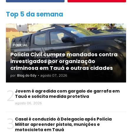
Top 5 da semana
POLICIAL
Polícia Civil cumpre mandados contra
investigados por organização
criminosa em Tauá e outras cidades
por
Blog do Edy
•
agosto 07, 2026
2
Jovem é agredida com gargalo de garrafa em
Tauá e solicita medida protetiva
agosto 06, 2026
3
Casal é conduzido à Delegacia após Polícia
Militar apreender pistola, munições e
motocicleta em Tauá