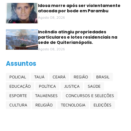
Idosa morre após ser violentamente
atacada por bode em Parambu
Agosto 08, 2026
Incêndio atingiu propriedades
particulares e lotes residenciais na
sede de Quiterianópolis.
Agosto 08, 2026
Assuntos
POLICIAL
TAUÁ
CEARÁ
REGIÃO
BRASIL
EDUCAÇÃO
POLÍTICA
JUSTIÇA
SAÚDE
ESPORTE
TAUAENSES
CONCURSOS E SELEÇÕES
CULTURA
RELIGIÃO
TECNOLOGIA
ELEIÇÕES