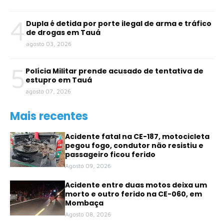
4
Dupla é detida por porte ilegal de arma e tráfico
de drogas em Tauá
agosto 03, 2026
5
Polícia Militar prende acusado de tentativa de
estupro em Tauá
agosto 07, 2026
Mais recentes
Acidente fatal na CE-187, motocicleta
pegou fogo, condutor não resistiu e
passageiro ficou ferido
Agosto 09, 2026
Acidente entre duas motos deixa um
morto e outro ferido na CE-060, em
Mombaça
Agosto 08, 2026