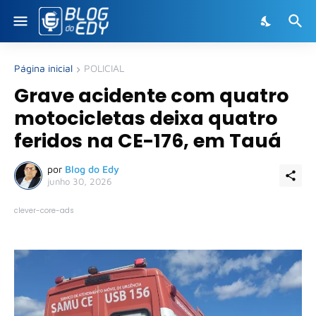
Página inicial
POLICIAL
Grave acidente com quatro
motocicletas deixa quatro
feridos na CE-176, em Tauá
por
Blog do Edy
junho 30, 2026
clever-core-ads