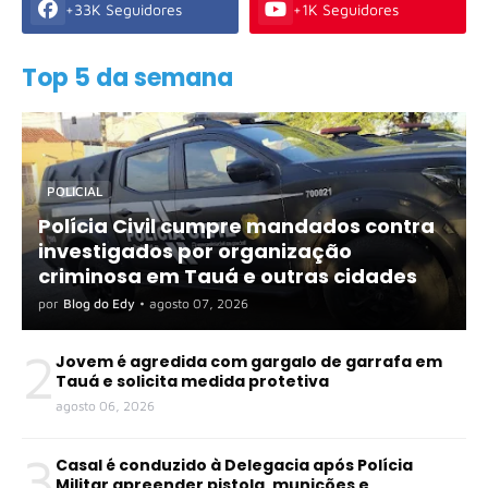
+33K Seguidores
+1K Seguidores
Top 5 da semana
POLICIAL
Polícia Civil cumpre mandados contra
investigados por organização
criminosa em Tauá e outras cidades
por
Blog do Edy
•
agosto 07, 2026
2
Jovem é agredida com gargalo de garrafa em
Tauá e solicita medida protetiva
agosto 06, 2026
3
Casal é conduzido à Delegacia após Polícia
Militar apreender pistola, munições e