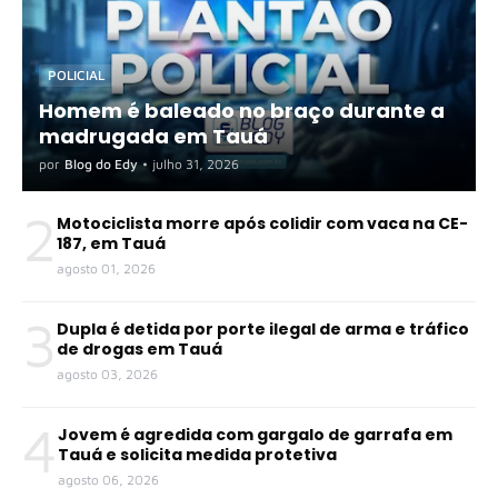
POLICIAL
Homem é baleado no braço durante a
madrugada em Tauá
por
Blog do Edy
•
julho 31, 2026
2
Motociclista morre após colidir com vaca na CE-
187, em Tauá
agosto 01, 2026
3
Dupla é detida por porte ilegal de arma e tráfico
de drogas em Tauá
agosto 03, 2026
4
Jovem é agredida com gargalo de garrafa em
Tauá e solicita medida protetiva
agosto 06, 2026