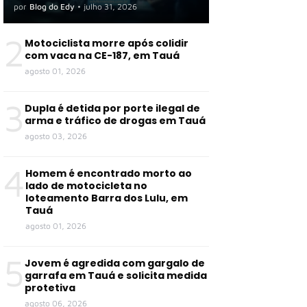
por
Blog do Edy
•
julho 31, 2026
2
Motociclista morre após colidir
com vaca na CE-187, em Tauá
agosto 01, 2026
3
Dupla é detida por porte ilegal de
arma e tráfico de drogas em Tauá
agosto 03, 2026
4
Homem é encontrado morto ao
lado de motocicleta no
loteamento Barra dos Lulu, em
Tauá
agosto 01, 2026
5
Jovem é agredida com gargalo de
garrafa em Tauá e solicita medida
protetiva
agosto 06, 2026