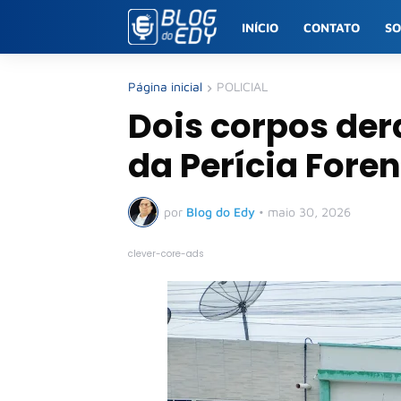
INÍCIO
CONTATO
S
Página inicial
POLICIAL
Dois corpos de
da Perícia Fore
por
Blog do Edy
•
maio 30, 2026
clever-core-ads