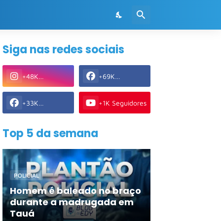
Siga nas redes sociais
+48K
+69K
Seguidores
Seguidores
+33K
+1K Seguidores
Seguidores
Top 5 da semana
POLICIAL
Homem é baleado no braço
durante a madrugada em
Tauá