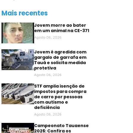
Mais recentes
Jovem morre ao bater
em um animal na CE-371
Agosto 06, 2026
Jovem é agredida com
gargalo de garrafa em
Tauá e solicita medida
protetiva
Agosto 06, 2026
STF amplia isenção de
impostos para compra
de carro por pessoas
com autismo e
deficiência
Agosto 06, 2026
Campeonato Tauaense
2026: Confira os