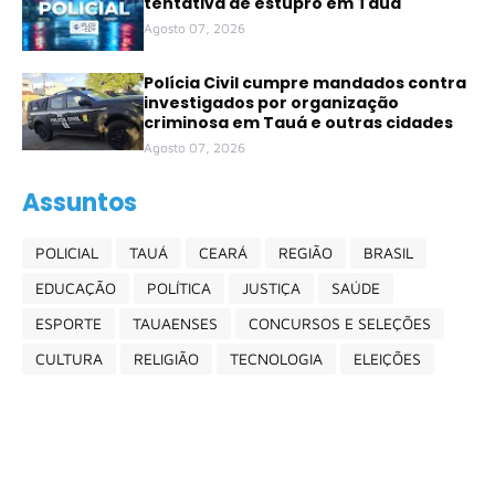
tentativa de estupro em Tauá
Agosto 07, 2026
Polícia Civil cumpre mandados contra
investigados por organização
criminosa em Tauá e outras cidades
Agosto 07, 2026
Assuntos
POLICIAL
TAUÁ
CEARÁ
REGIÃO
BRASIL
EDUCAÇÃO
POLÍTICA
JUSTIÇA
SAÚDE
ESPORTE
TAUAENSES
CONCURSOS E SELEÇÕES
CULTURA
RELIGIÃO
TECNOLOGIA
ELEIÇÕES