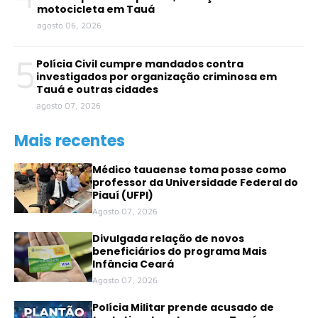
motocicleta em Tauá
agosto 06, 2026
5
Polícia Civil cumpre mandados contra
investigados por organização criminosa em
Tauá e outras cidades
agosto 07, 2026
Mais recentes
Médico tauaense toma posse como
professor da Universidade Federal do
Piauí (UFPI)
Agosto 07, 2026
Divulgada relação de novos
beneficiários do programa Mais
Infância Ceará
Agosto 07, 2026
Polícia Militar prende acusado de