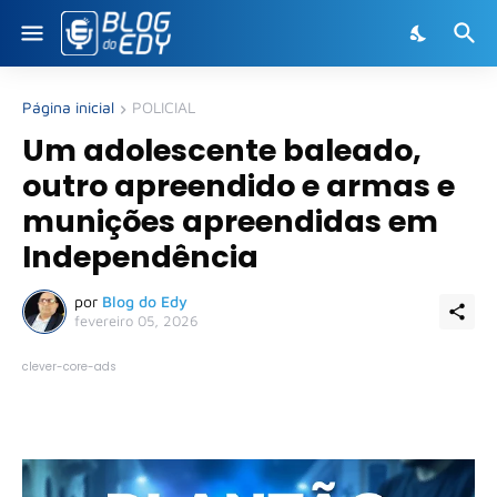
Página inicial
POLICIAL
Um adolescente baleado,
outro apreendido e armas e
munições apreendidas em
Independência
por
Blog do Edy
fevereiro 05, 2026
clever-core-ads