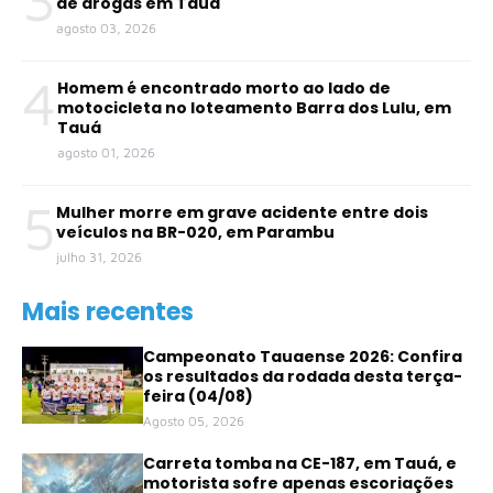
de drogas em Tauá
agosto 03, 2026
4
Homem é encontrado morto ao lado de
motocicleta no loteamento Barra dos Lulu, em
Tauá
agosto 01, 2026
5
Mulher morre em grave acidente entre dois
veículos na BR-020, em Parambu
julho 31, 2026
Mais recentes
Campeonato Tauaense 2026: Confira
os resultados da rodada desta terça-
feira (04/08)
Agosto 05, 2026
Carreta tomba na CE-187, em Tauá, e
motorista sofre apenas escoriações