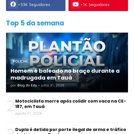
+33K Seguidores
+1K Seguidores
Top 5 da semana
POLICIAL
Homem é baleado no braço durante a
madrugada em Tauá
por
Blog do Edy
•
julho 31, 2026
2
Motociclista morre após colidir com vaca na CE-
187, em Tauá
agosto 01, 2026
3
Dupla é detida por porte ilegal de arma e tráfico