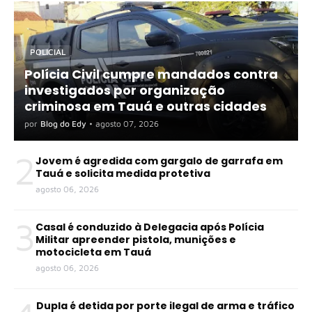
POLICIAL
Polícia Civil cumpre mandados contra
investigados por organização
criminosa em Tauá e outras cidades
por
Blog do Edy
•
agosto 07, 2026
2
Jovem é agredida com gargalo de garrafa em
Tauá e solicita medida protetiva
agosto 06, 2026
3
Casal é conduzido à Delegacia após Polícia
Militar apreender pistola, munições e
motocicleta em Tauá
agosto 06, 2026
Dupla é detida por porte ilegal de arma e tráfico