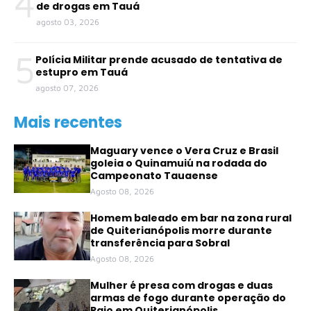
4
de drogas em Tauá
agosto 03, 2026
5
Polícia Militar prende acusado de tentativa de
estupro em Tauá
agosto 07, 2026
Mais recentes
Maguary vence o Vera Cruz e Brasil
goleia o Quinamuiú na rodada do
Campeonato Tauaense
Agosto 08, 2026
Homem baleado em bar na zona rural
de Quiterianópolis morre durante
transferência para Sobral
Agosto 08, 2026
Mulher é presa com drogas e duas
armas de fogo durante operação do
Raio em Quiterianópolis