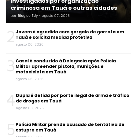
investigados por organização
criminosa em Tauá e outras cidades
por
Blog do Edy
•
agosto 07, 2026
2
Jovem é agredida com gargalo de garrafa em
Tauá e solicita medida protetiva
agosto 06, 2026
3
Casal é conduzido à Delegacia após Polícia
Militar apreender pistola, munições e
motocicleta em Tauá
agosto 06, 2026
4
Dupla é detida por porte ilegal de arma e tráfico
de drogas em Tauá
agosto 03, 2026
5
Polícia Militar prende acusado de tentativa de
estupro em Tauá
agosto 07, 2026