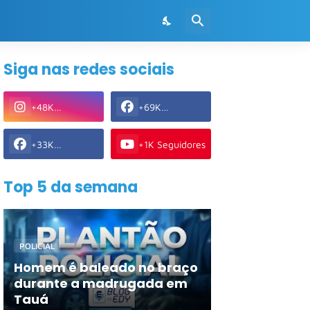
Siga nas redes sociais
+48K
+69K
Seguidores
Seguidores
+33K
+1K Seguidores
Seguidores
Top 5 da semana
POLICIAL
Homem é baleado no braço
durante a madrugada em
Tauá