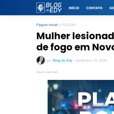
INÍCIO
CONTATO
S
Página inicial
POLICIAL
Mulher lesionad
de fogo em Novo
por
Blog do Edy
•
dezembro 13, 2025
clever-core-ads