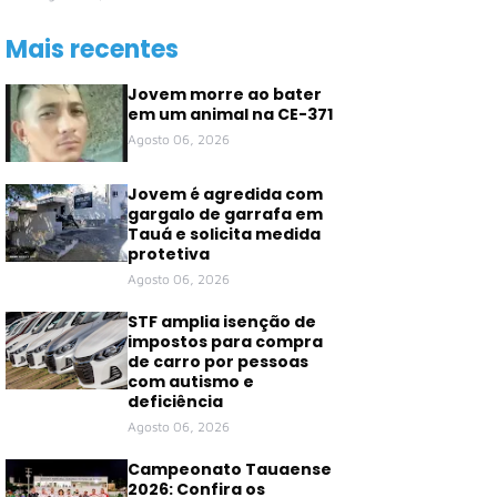
Mais recentes
Jovem morre ao bater
em um animal na CE-371
Agosto 06, 2026
Jovem é agredida com
gargalo de garrafa em
Tauá e solicita medida
protetiva
Agosto 06, 2026
STF amplia isenção de
impostos para compra
de carro por pessoas
com autismo e
deficiência
Agosto 06, 2026
Campeonato Tauaense
2026: Confira os