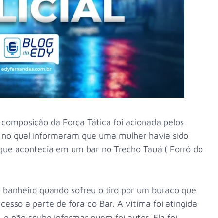
 composição da Força Tática foi acionada pelos
, no qual informaram que uma mulher havia sido
 que acontecia em um bar no Trecho Tauá ( Forró do
o banheiro quando sofreu o tiro por um buraco que
esso a parte de fora do Bar. A vítima foi atingida
, e não soube informar quem foi autor. Ela foi