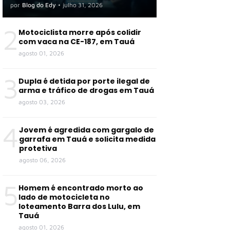
por
Blog do Edy
•
julho 31, 2026
2
Motociclista morre após colidir
com vaca na CE-187, em Tauá
agosto 01, 2026
3
Dupla é detida por porte ilegal de
arma e tráfico de drogas em Tauá
agosto 03, 2026
4
Jovem é agredida com gargalo de
garrafa em Tauá e solicita medida
protetiva
agosto 06, 2026
5
Homem é encontrado morto ao
lado de motocicleta no
loteamento Barra dos Lulu, em
Tauá
agosto 01, 2026