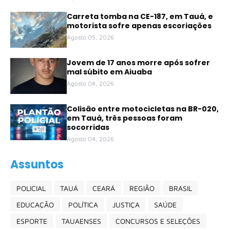
Carreta tomba na CE-187, em Tauá, e
motorista sofre apenas escoriações
Agosto 05, 2026
Jovem de 17 anos morre após sofrer
mal súbito em Aiuaba
Agosto 04, 2026
Colisão entre motocicletas na BR-020,
em Tauá, três pessoas foram
socorridas
Agosto 04, 2026
Assuntos
POLICIAL
TAUÁ
CEARÁ
REGIÃO
BRASIL
EDUCAÇÃO
POLÍTICA
JUSTIÇA
SAÚDE
ESPORTE
TAUAENSES
CONCURSOS E SELEÇÕES