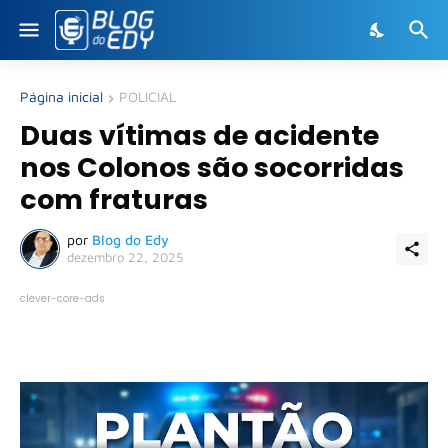
Página inicial
POLICIAL
Duas vítimas de acidente
nos Colonos são socorridas
com fraturas
por
Blog do Edy
dezembro 22, 2025
clever-core-ads