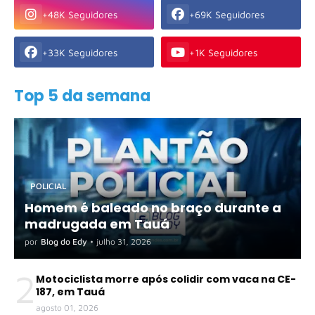
+48K Seguidores
+69K Seguidores
+33K Seguidores
+1K Seguidores
Top 5 da semana
POLICIAL
Homem é baleado no braço durante a
madrugada em Tauá
por
Blog do Edy
•
julho 31, 2026
2
Motociclista morre após colidir com vaca na CE-
187, em Tauá
agosto 01, 2026