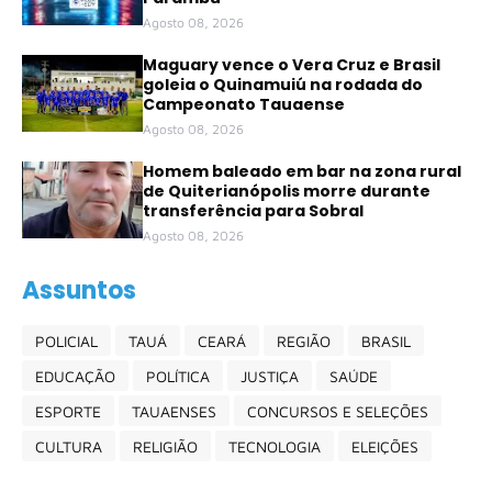
Agosto 08, 2026
Maguary vence o Vera Cruz e Brasil
goleia o Quinamuiú na rodada do
Campeonato Tauaense
Agosto 08, 2026
Homem baleado em bar na zona rural
de Quiterianópolis morre durante
transferência para Sobral
Agosto 08, 2026
Assuntos
POLICIAL
TAUÁ
CEARÁ
REGIÃO
BRASIL
EDUCAÇÃO
POLÍTICA
JUSTIÇA
SAÚDE
ESPORTE
TAUAENSES
CONCURSOS E SELEÇÕES
CULTURA
RELIGIÃO
TECNOLOGIA
ELEIÇÕES