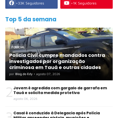
+33K Seguidores
+1K Seguidores
Top 5 da semana
POLICIAL
Polícia Civil cumpre mandados contra
investigados por organização
criminosa em Tauá e outras cidades
por
Blog do Edy
•
agosto 07, 2026
2
Jovem é agredida com gargalo de garrafa em
Tauá e solicita medida protetiva
agosto 06, 2026
3
Casal é conduzido à Delegacia após Polícia
Militar apreender pistola, munições e