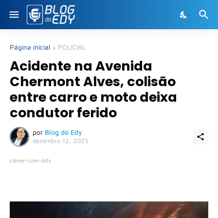
Página inicial
POLICIAL
Acidente na Avenida
Chermont Alves, colisão
entre carro e moto deixa
condutor ferido
por
Blog do Edy
dezembro 12, 2025
clever-core-ads