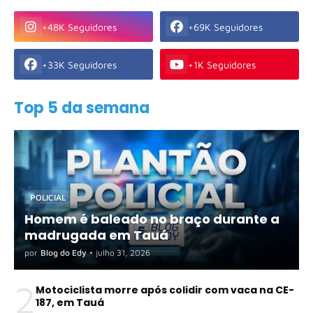
+48K Seguidores
+69K Seguidores
+33K Seguidores
+1K Seguidores
Top 5 da semana
POLICIAL
Homem é baleado no braço durante a
madrugada em Tauá
por
Blog do Edy
•
julho 31, 2026
2
Motociclista morre após colidir com vaca na CE-
187, em Tauá