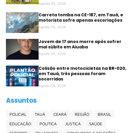
Agosto 05, 2026
Carreta tomba na CE-187, em Tauá, e
motorista sofre apenas escoriações
Agosto 05, 2026
Jovem de 17 anos morre após sofrer
mal súbito em Aiuaba
Agosto 04, 2026
Colisão entre motocicletas na BR-020,
em Tauá, três pessoas foram
socorridas
Agosto 04, 2026
Assuntos
POLICIAL
TAUÁ
CEARÁ
REGIÃO
BRASIL
EDUCAÇÃO
POLÍTICA
JUSTIÇA
SAÚDE