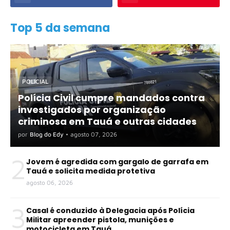
Top 5 da semana
POLICIAL
Polícia Civil cumpre mandados contra
investigados por organização
criminosa em Tauá e outras cidades
por
Blog do Edy
•
agosto 07, 2026
2
Jovem é agredida com gargalo de garrafa em
Tauá e solicita medida protetiva
agosto 06, 2026
3
Casal é conduzido à Delegacia após Polícia
Militar apreender pistola, munições e
motocicleta em Tauá