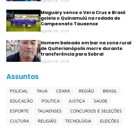
Agosto 08, 2026
Maguary vence o Vera Cruz e Brasil
goleia o Quinamuiú na rodada do
Campeonato Tauaense
Agosto 08, 2026
Homem baleado em bar na zona rural
de Quiterianópolis morre durante
transferência para Sobral
Agosto 08, 2026
Assuntos
POLICIAL
TAUÁ
CEARÁ
REGIÃO
BRASIL
EDUCAÇÃO
POLÍTICA
JUSTIÇA
SAÚDE
ESPORTE
TAUAENSES
CONCURSOS E SELEÇÕES
CULTURA
RELIGIÃO
TECNOLOGIA
ELEIÇÕES