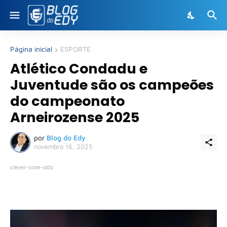
Página inicial
ESPORTE
Atlético Condadu e
Juventude são os campeões
do campeonato
Arneirozense 2025
por
Blog do Edy
novembro 16, 2025
clever-core-ads