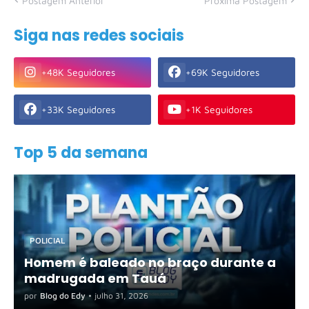
Postagem Anterior
Próxima Postagem
Siga nas redes sociais
+48K Seguidores
+69K Seguidores
+33K Seguidores
+1K Seguidores
Top 5 da semana
POLICIAL
Homem é baleado no braço durante a
madrugada em Tauá
por
Blog do Edy
•
julho 31, 2026