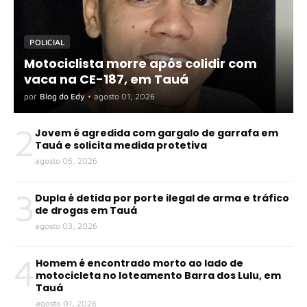
POLICIAL
Motociclista morre após colidir com
vaca na CE-187, em Tauá
por
Blog do Edy
•
agosto 01, 2026
2
Jovem é agredida com gargalo de garrafa em
Tauá e solicita medida protetiva
agosto 06, 2026
3
Dupla é detida por porte ilegal de arma e tráfico
de drogas em Tauá
agosto 03, 2026
4
Homem é encontrado morto ao lado de
motocicleta no loteamento Barra dos Lulu, em
Tauá
agosto 01, 2026