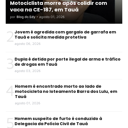
Motociclista morre após colidir com
vaca na CE-187, em Tauá
por
Blog do Edy
•
agosto 01, 2026
2
Jovem é agredida com gargalo de garrafa em
Tauá e solicita medida protetiva
agosto 06, 2026
3
Dupla é detida por porte ilegal de arma e tráfico
de drogas em Tauá
agosto 03, 2026
4
Homem é encontrado morto ao lado de
motocicleta no loteamento Barra dos Lulu, em
Tauá
agosto 01, 2026
5
Homem suspeito de furto é conduzido à
Delegacia da Polícia Civil de Tauá