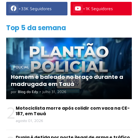
+33K Seguidores
+1K Seguidores
Top 5 da semana
POLICIAL
Homem é baleado no braço durante a
madrugada em Tauá
por
Blog do Edy
•
julho 31, 2026
2
Motociclista morre após colidir com vaca na CE-
187, em Tauá
agosto 01, 2026
Dupla é detida por porte ilegal de arma e tráfico