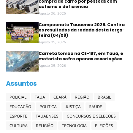
compra de carro por pessoas com
autismo e deficiência
Agosto 06, 2026
Campeonato Tauaense 2026: Confira
os resultados da rodada desta terça-
feira (04/08)
Agosto 05, 2026
Carreta tomba na CE-187, em Tauá, e
motorista sofre apenas escoriações
Agosto 05, 2026
Assuntos
POLICIAL
TAUÁ
CEARÁ
REGIÃO
BRASIL
EDUCAÇÃO
POLÍTICA
JUSTIÇA
SAÚDE
ESPORTE
TAUAENSES
CONCURSOS E SELEÇÕES
CULTURA
RELIGIÃO
TECNOLOGIA
ELEIÇÕES