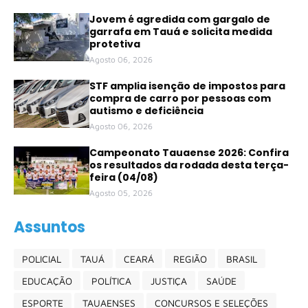
Jovem é agredida com gargalo de
garrafa em Tauá e solicita medida
protetiva
Agosto 06, 2026
STF amplia isenção de impostos para
compra de carro por pessoas com
autismo e deficiência
Agosto 06, 2026
Campeonato Tauaense 2026: Confira
os resultados da rodada desta terça-
feira (04/08)
Agosto 05, 2026
Assuntos
POLICIAL
TAUÁ
CEARÁ
REGIÃO
BRASIL
EDUCAÇÃO
POLÍTICA
JUSTIÇA
SAÚDE
ESPORTE
TAUAENSES
CONCURSOS E SELEÇÕES