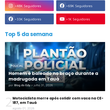
+48K Seguidores
+69K Seguidores
+33K Seguidores
+1K Seguidores
Top 5 da semana
POLICIAL
Homem é baleado no braço durante a
madrugada em Tauá
por
Blog do Edy
•
julho 31, 2026
2
Motociclista morre após colidir com vaca na CE-
187, em Tauá
agosto 01, 2026