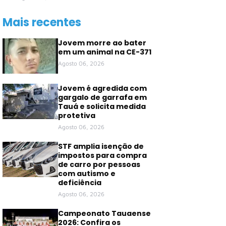
Mais recentes
Jovem morre ao bater
em um animal na CE-371
Agosto 06, 2026
Jovem é agredida com
gargalo de garrafa em
Tauá e solicita medida
protetiva
Agosto 06, 2026
STF amplia isenção de
impostos para compra
de carro por pessoas
com autismo e
deficiência
Agosto 06, 2026
Campeonato Tauaense
2026: Confira os