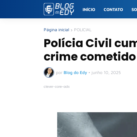
INÍCIO
CONTATO
S
Página inicial
POLICIAL
Polícia Civil c
crime cometido
por
Blog do Edy
•
junho 10, 2025
clever-core-ads