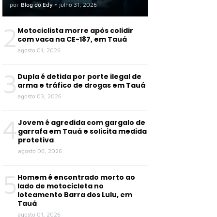
por
Blog do Edy
•
julho 31, 2026
2
Motociclista morre após colidir
com vaca na CE-187, em Tauá
agosto 01, 2026
3
Dupla é detida por porte ilegal de
arma e tráfico de drogas em Tauá
agosto 03, 2026
4
Jovem é agredida com gargalo de
garrafa em Tauá e solicita medida
protetiva
agosto 06, 2026
5
Homem é encontrado morto ao
lado de motocicleta no
loteamento Barra dos Lulu, em
Tauá
agosto 01, 2026