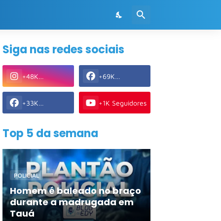
Siga nas redes sociais
+48K
+69K
Seguidores
Seguidores
+33K
+1K Seguidores
Seguidores
Top 5 da semana
POLICIAL
Homem é baleado no braço
durante a madrugada em
Tauá