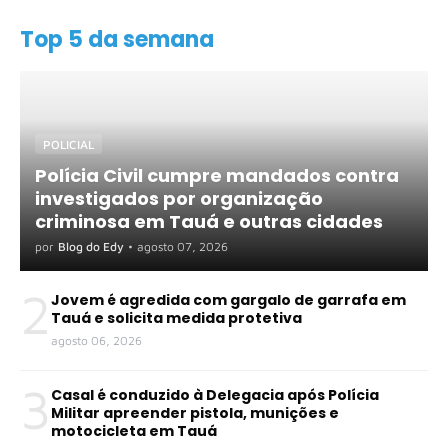
Top 5 da semana
POLICIAL
Polícia Civil cumpre mandados contra
investigados por organização
criminosa em Tauá e outras cidades
por
Blog do Edy
•
agosto 07, 2026
2
Jovem é agredida com gargalo de garrafa em
Tauá e solicita medida protetiva
agosto 06, 2026
3
Casal é conduzido à Delegacia após Polícia
Militar apreender pistola, munições e
motocicleta em Tauá