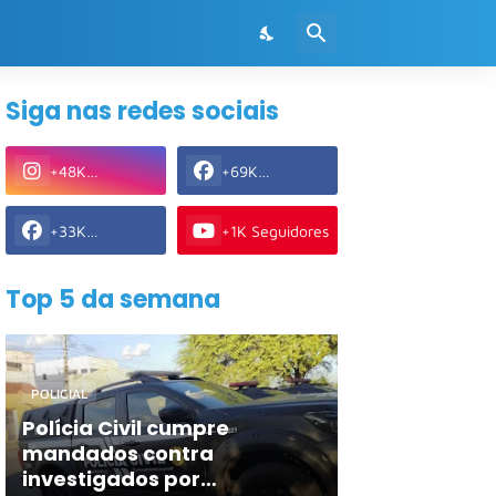
Siga nas redes sociais
+48K
+69K
Seguidores
Seguidores
+33K
+1K Seguidores
Seguidores
Top 5 da semana
POLICIAL
Polícia Civil cumpre
mandados contra
investigados por