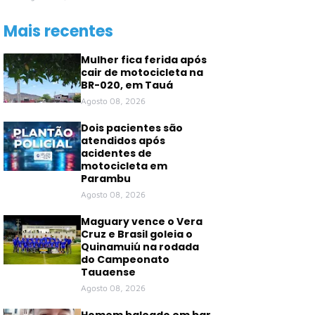
Mais recentes
Mulher fica ferida após
cair de motocicleta na
BR-020, em Tauá
Agosto 08, 2026
Dois pacientes são
atendidos após
acidentes de
motocicleta em
Parambu
Agosto 08, 2026
Maguary vence o Vera
Cruz e Brasil goleia o
Quinamuiú na rodada
do Campeonato
Tauaense
Agosto 08, 2026