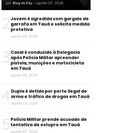
organização criminosa em
por
Blog do Edy
•
agosto 07, 2026
Tauá e outras cidades
2
Jovem é agredida com gargalo de
garrafa em Tauá e solicita medida
protetiva
agosto 06, 2026
3
Casal é conduzido à Delegacia
após Polícia Militar apreender
pistola, munições e motocicleta
em Tauá
agosto 06, 2026
4
Dupla é detida por porte ilegal de
arma e tráfico de drogas em Tauá
agosto 03, 2026
5
Polícia Militar prende acusado de
tentativa de estupro em Tauá
agosto 07, 2026