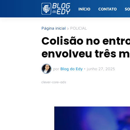
INÍCIO
CONTATO
S
Página inicial
POLICIAL
Colisão no ent
envolveu três 
por
Blog do Edy
•
junho 27, 2025
clever-core-ads