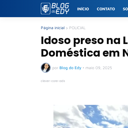
INÍCIO
CONTATO
S
Página inicial
POLICIAL
Idoso preso na L
Doméstica em N
por
Blog do Edy
•
maio 09, 2025
clever-core-ads