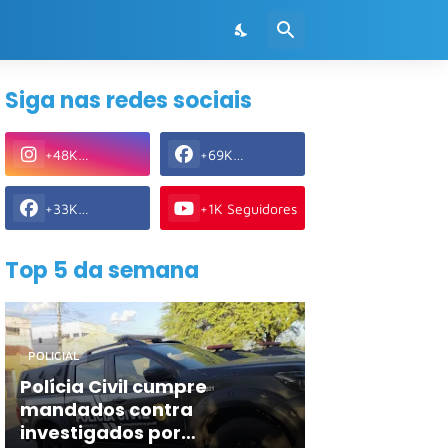
Siga nas redes sociais
+48K
+69K
Seguidores
Seguidores
+33K
+1K Seguidores
Seguidores
Top 5 da semana
POLICIAL
Polícia Civil cumpre
mandados contra
investigados por