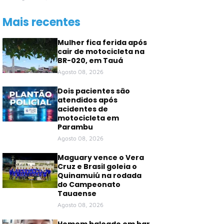
Mais recentes
Mulher fica ferida após
cair de motocicleta na
BR-020, em Tauá
Agosto 08, 2026
Dois pacientes são
atendidos após
acidentes de
motocicleta em
Parambu
Agosto 08, 2026
Maguary vence o Vera
Cruz e Brasil goleia o
Quinamuiú na rodada
do Campeonato
Tauaense
Agosto 08, 2026