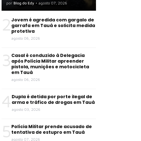
organização criminosa em
por
Blog do Edy
•
agosto 07, 2026
Tauá e outras cidades
2
Jovem é agredida com gargalo de
garrafa em Tauá e solicita medida
protetiva
agosto 06, 2026
3
Casal é conduzido à Delegacia
após Polícia Militar apreender
pistola, munições e motocicleta
em Tauá
agosto 06, 2026
4
Dupla é detida por porte ilegal de
arma e tráfico de drogas em Tauá
agosto 03, 2026
5
Polícia Militar prende acusado de
tentativa de estupro em Tauá
agosto 07, 2026