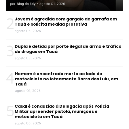
por
Blog do Edy
•
agosto 01, 2026
2
Jovem é agredida com gargalo de garrafa em
Tauá e solicita medida protetiva
agosto 06, 2026
3
Dupla é detida por porte ilegal de arma e tráfico
de drogas em Tauá
agosto 03, 2026
4
Homem é encontrado morto ao lado de
motocicleta no loteamento Barra dos Lulu, em
Tauá
agosto 01, 2026
5
Casal é conduzido à Delegacia após Polícia
Militar apreender pistola, munições e
motocicleta em Tauá
agosto 06, 2026